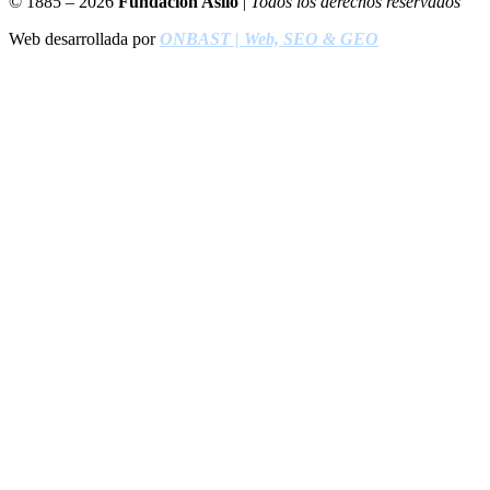
© 1885 – 2026
Fundación Asilo
|
Todos los derechos reservados
Web desarrollada por
ONBAST | Web, SEO & GEO